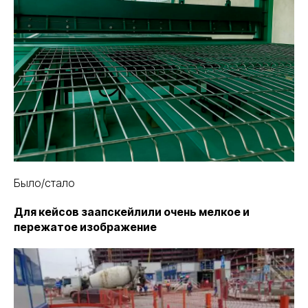
Было/стало
Для кейсов заапскейлили очень мелкое и
пережатое изображение